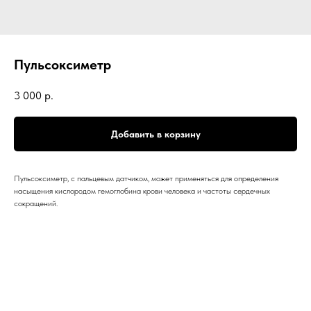
Пульсоксиметр
3 000
р.
Добавить в корзину
Пульсоксиметр, с пальцевым датчиком, может применяться для определения
насыщения кислородом гемоглобина крови человека и частоты сердечных
сокращений.