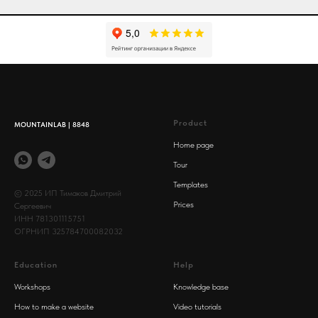
Product
MOUNTAINLAB | 8848
Home page
Tour
Templates
© 2025 ИП Тимаков Дмитрий
Prices
Сергеевич
ИНН 781301115751
ОГРНИП 325784700082032
Education
Help
Workshops
Knowledge base
How to make a website
Video tutorials